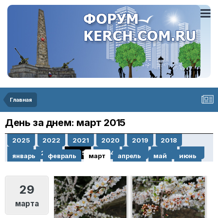
Главная
День за днем: март 2015
2025
2022
2021
2020
2019
2018
2017
2016
2015
2014
2013
2012
2011
январь
февраль
март
апрель
май
июнь
2010
июль
август
сентябрь
октябрь
ноябрь
декабрь
29
марта